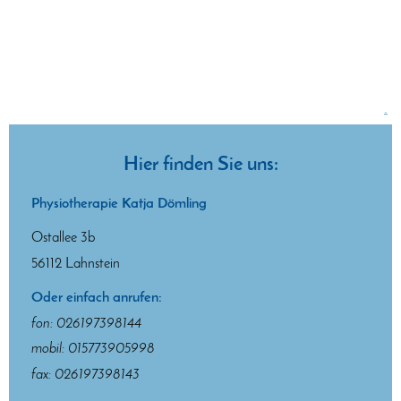
.
Hier finden Sie uns:
Physiotherapie Katja Dömling
Ostallee 3b
56112 Lahnstein
Oder einfach anrufen:
fon: 026197398144
mobil: 015773905998
fax: 026197398143