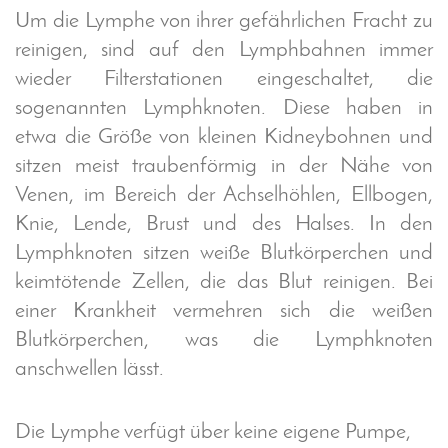
h
Um die Lymphe von ihrer gefährlichen Fracht zu
t
reinigen, sind auf den Lymphbahnen immer
t
wieder Filterstationen eingeschaltet, die
p
sogenannten Lymphknoten. Diese haben in
s
:
etwa die Größe von kleinen Kidneybohnen und
/
sitzen meist traubenförmig in der Nähe von
/
Venen, im Bereich der Achselhöhlen, Ellbogen,
w
Knie, Lende, Brust und des Halses. In den
w
Lymphknoten sitzen weiße Blutkörperchen und
w
.
keimtötende Zellen, die das Blut reinigen. Bei
g
einer Krankheit vermehren sich die weißen
e
Blutkörperchen, was die Lymphknoten
s
anschwellen lässt.
u
n
d
Die Lymphe verfügt über keine eigene Pumpe,
h