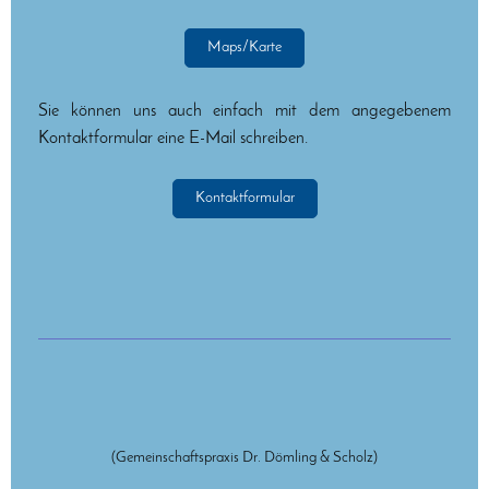
n
a
Maps/Karte
g
e
Sie können uns auch einfach mit dem angegebenem
Kontaktformular eine E-Mail schreiben.
Kontaktformular
(Gemeinschaftspraxis Dr. Dömling & Scholz)