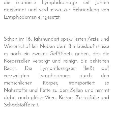
die manuelle Lymphdrainage seit Jahren
anerkannt und wird etwa zur Behandlung von
Lymphödemen eingesetzt.
M
e
Schon im 16. Jahrhundert spekulierten Ärzte und
h
Wissenschaftler: Neben dem Blutkreislauf müsse
r
es noch ein zweites Gefäßnetz geben, das die
z
Körperzellen versorgt und reinigt. Sie behielten
u
m
Recht. Die Lymphflüssigkeit fließt auf
T
verzweigten Lymphbahnen durch den
h
menschlichen Körper, transportiert so
e
Nährstoffe und Fette zu den Zellen und nimmt
m
dabei auch gleich Viren, Keime, Zellabfälle und
a
:
Schadstoffe mit.