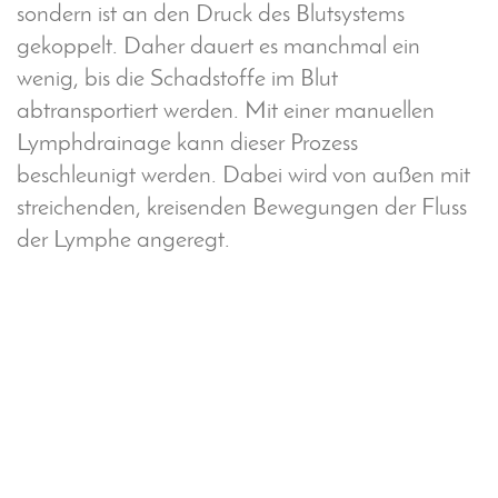
sondern ist an den Druck des Blutsystems
e
gekoppelt. Daher dauert es manchmal ein
i
t
wenig, bis die Schadstoffe im Blut
.
abtransportiert werden. Mit einer manuellen
d
Lymphdrainage kann dieser Prozess
e
beschleunigt werden. Dabei wird von außen mit
/
streichenden, kreisenden Bewegungen der Fluss
m
e
der Lymphe angeregt.
d
i
z
i
n
/
b
e
h